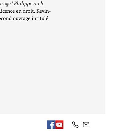
vrage "
Philippe ou le 
 licence en droit, Kevin-
econd ouvrage intitulé 
copyright© 2019 par Association des Ecrivains du Togo